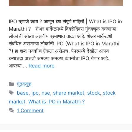
IPO म्हणजे काय ? जाणून घ्या संपूर्ण माहिती | What is IPO in
Marathi ? शेअर मार्केटमध्ये दिवसेंदिवस गुंतवणूक करणाऱ्या
लोकांची संख्या लक्षणीय प्रमाणात वाढत आहे. शेअर मार्केटशी
संबंधित असणाऱ्या लोकांनी IPO (What is IPO in Marathi
?) हा शब्द नक्कीच ऐकला असेलच. पेपरमध्ये देखील आपण
बऱ्याचदा वाचतो अमक्या अमक्या कंपनीचा IPO येणार आहे.
आपल्या …
Read more
Categories
गुंतवणूक
Tags
base
,
ipo
,
nse
,
share market
,
stock
,
stock
market
,
What is IPO in Marathi ?
1 Comment