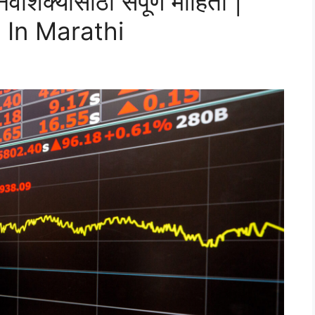
वशिक्यांसाठी संपूर्ण माहिती |
 In Marathi