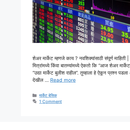
शेअर मार्केट म्हणजे काय ? नवशिक्यांसाठी संपूर्ण म
मित्रांमध्ये किंवा बातम्यांमध्ये ऐकतो कि “आज शेअर मार्क
“उद्या मार्केट बुलीश राहील”. तुम्हाला हे ऐकून प्रश्न प
देखील …
Read more
Categories
मार्केट बेसिक
1 Comment