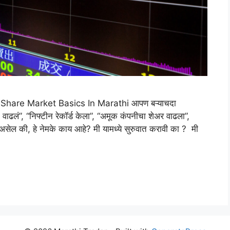
ाहिती | Share Market Basics In Marathi आपण बऱ्याचदा
ेट वाढलं”, “निफ्टीन रेकॉर्ड केला”, “अमूक कंपनीचा शेअर वाढला”,
डला असेल की, हे नेमके काय आहे? मी यामध्ये सुरुवात करावी का ? मी